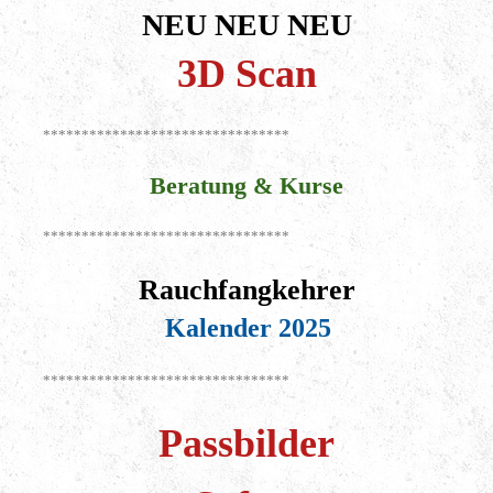
NEU NEU NEU
3D Scan
********************************
Beratung & Kurse
********************************
Rauchfangkehrer
Kalender 2025
********************************
Passbilder