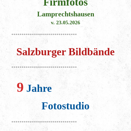
Firmfotos
Lamprechtshausen
v. 23.05.2026
********************************
Salzburger Bildbände
********************************
9
Jahre
Fotostudio
********************************