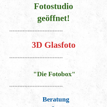
Fotostudio
geöffnet!
********************************
3D Glasfoto
********************************
"Die Fotobox"
********************************
Beratung