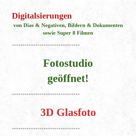
********************************
Digitalsierungen
von Dias & Negativen, Bildern & Dokumenten
sowie Super 8 Filmen
********************************
Fotostudio
geöffnet!
********************************
3D Glasfoto
********************************