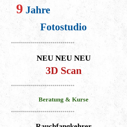
9
Jahre
Fotostudio
********************************
NEU NEU NEU
3D Scan
********************************
Beratung & Kurse
********************************
Rauchfangkehrer