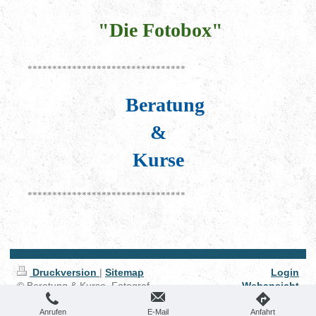
"Die Fotobox"
********************************
Beratung
&
Kurse
********************************
Druckversion
|
Sitemap
Login
© Beratung & Kurse, Fotograf
Webansicht
2026
Anrufen
E-Mail
Anfahrt